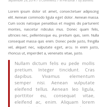
/
/
/
September 29, 2014
0 Comments
in
Personal
by
adminis
Lorem ipsum dolor sit amet, consectetuer adipiscing
elit. Aenean commodo ligula eget dolor. Aenean massa.
Cum sociis natoque penatibus et magnis dis parturient
montes, nascetur ridiculus mus. Donec quam felis,
ultricies nec, pellentesque eu, pretium quis, sem. Nulla
consequat massa quis enim. Donec pede justo, fringilla
vel, aliquet nec, vulputate eget, arcu. In enim justo,
rhoncus ut, imperdiet a, venenatis vitae, justo.
Nullam dictum felis eu pede mollis
pretium. Integer tincidunt. Cras
dapibus. Vivamus elementum
semper nisi. Aenean vulputate
eleifend tellus. Aenean leo ligula,
porttitor eu, consequat vitae,
eleifend ac, enim. Aliquam lorem