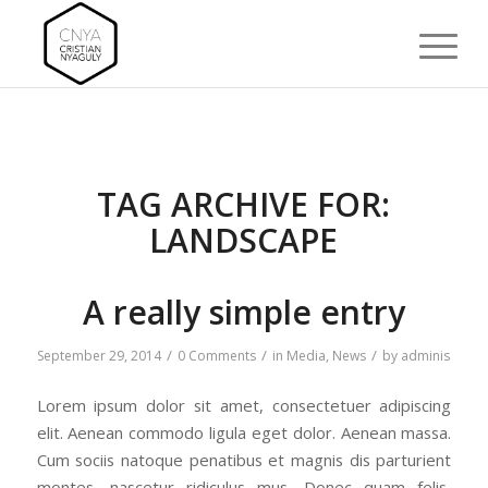
TAG ARCHIVE FOR:
LANDSCAPE
A really simple entry
/
/
/
September 29, 2014
0 Comments
in
Media
,
News
by
adminis
Lorem ipsum dolor sit amet, consectetuer adipiscing
elit. Aenean commodo ligula eget dolor. Aenean massa.
Cum sociis natoque penatibus et magnis dis parturient
montes, nascetur ridiculus mus. Donec quam felis,